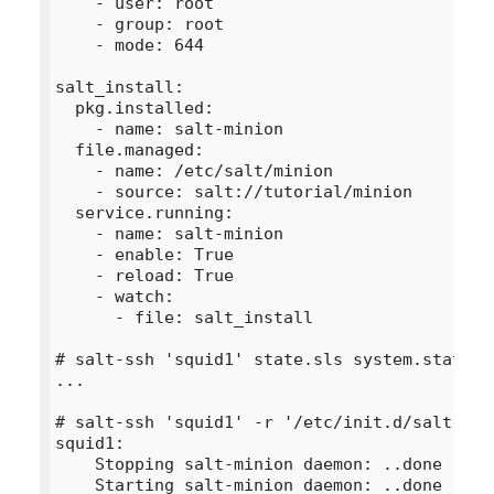
    - user: root

    - group: root

    - mode: 644

salt_install:

  pkg.installed:

    - name: salt-minion

  file.managed:

    - name: /etc/salt/minion

    - source: salt://tutorial/minion

  service.running:

    - name: salt-minion

    - enable: True

    - reload: True

    - watch:

      - file: salt_install

# salt-ssh 'squid1' state.sls system.states.s
...

# salt-ssh 'squid1' -r '/etc/init.d/salt-mini
squid1:

    Stopping salt-minion daemon: ..done
