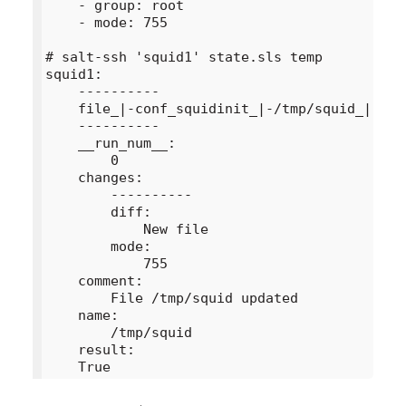
    - group: root

    - mode: 755

# salt-ssh 'squid1' state.sls temp

squid1:

    ----------

    file_|-conf_squidinit_|-/tmp/squid_|-mana
    ----------

    __run_num__:

        0

    changes:

        ----------

        diff:

            New file

        mode:

            755

    comment:

        File /tmp/squid updated

    name:

        /tmp/squid

    result:
