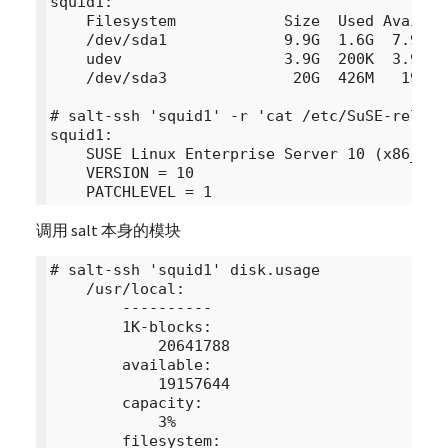
squid1:

    Filesystem            Size  Used Avail Us
    /dev/sda1             9.9G  1.6G  7.9G  1
    udev                  3.9G  200K  3.9G   
    /dev/sda3              20G  426M   19G   
# salt-ssh 'squid1' -r 'cat /etc/SuSE-release
squid1:

    SUSE Linux Enterprise Server 10 (x86_64)

    VERSION = 10

调用 salt 本身的模块
# salt-ssh 'squid1' disk.usage

    /usr/local:

        ----------

        1K-blocks:

            20641788

        available:

            19157644

        capacity:

            3%

        filesystem:
