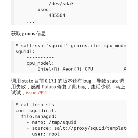
            /dev/sda3

        used:

            435504

获取 grains 信息
# salt-ssh 'squid1' grains.item cpu_model

squid1:

    ----------

    cpu_model:

调用 state 目前 0.17.1 的版本还有 bug，导致 state 调
用失败，感谢 Puluto 修复了此 bug，废话少说，马上
试试，
issue 7991
# cat temp.sls

conf_squidinit:

  file.managed:

    - name: /tmp/squid

    - source: salt://proxy/squid/templates/sq
    - user: root
