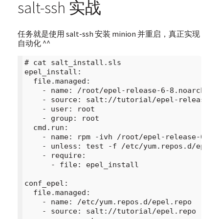
salt-ssh 实战
任务就是使用 salt-ssh 安装 minion 并重启，真正实现
自动化 ^^
# cat salt_install.sls

epel_install:

  file.managed:

    - name: /root/epel-release-6-8.noarch.rpm
    - source: salt://tutorial/epel-release-6-
    - user: root

    - group: root

  cmd.run:

    - name: rpm -ivh /root/epel-release-6-8.n
    - unless: test -f /etc/yum.repos.d/epel.r
    - require:

      - file: epel_install

conf_epel:

  file.managed:

    - name: /etc/yum.repos.d/epel.repo

    - source: salt://tutorial/epel.repo
